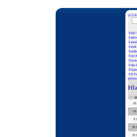
[x]
A
B
Fabiš 
Fajfro
Farkaš
Farták 
Farták
Feitl 
Fenyko
Fiala 
Filipe
Fiřt Pe
předcho
Hla
d
10
10
9.
20.
19.