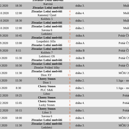
Zbraslav Lední medvědi
Karviná
12.2020
18:30
dráha 3.
Muži
Zbraslav Lední medvědi
Zbraslav Lední medvědi
4
10.2020
12:00
dráha 4.
Muži
Kamenný Újezd
7
Kolibris 5
6
10.2020
18:30
dráha 1.
Muži
Zbraslav Lední medvědi
9
Zbraslav Lední medvědi
5
10.2020
12:00
dráha 2.
Muži
Savona 6
7
Ledoletci
4
.9.2020
10:45
dráha A
Pohár ČS
Zbraslav Lední medvědi
5
Loupežníci Jičín
12
.9.2020
13:00
dráha A
Pohár ČS
Zbraslav Lední medvědi
2
Zbraslav Lední medvědi
5
.9.2020
8:15
dráha B
Pohár ČS
Kolibris 7
2
Ledoborci OS
0
9.2020
15:30
dráha B
Pohár ČS
Zbraslav Lední medvědi
1
Zbraslav Lední medvědi
3
9.2020
10:30
dráha A
Pohár ČS
Zbraslav Polární lišky
5
Zbraslav Lední medvědi
1
3.2020
11:30
dráha 3.
MČRJ 202
Dion XY
13
Cherry Stones
6
3.2020
15:30
dráha 2.
1.liga – m
Dion 1
8
Cherry Stones
6
3.2020
8:30
dráha 1.
1.liga – m
PLC S&K
5
Liboc
9
.2.2020
19:25
dráha 3.
Pohá
Cherry Stones
3
Cherry Stones
1
.2.2020
15:05
dráha 4.
Pohá
Lucky Stones
8
Cherry Stones
5
.2.2020
10:15
dráha 1.
Pohá
Liboc 3
8
Savona 6
8
2.2020
18:00
dráha 4.
MČRJ 202
Zbraslav Lední medvědi
3
Zbraslav Lední medvědi
9
2.2020
11:30
dráha 3.
MČRJ 202
Ledoletci
6