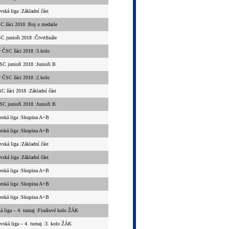
vská liga :Základní část
C žáci 2018 :Boj o medaile
C junioři 2018 :Čtvrtfinále
 ČSC žáci 2018 :3.kolo
SC junioři 2018 :Junioři B
 ČSC žáci 2018 :2.kolo
C žáci 2018 :Základní část
SC junioři 2018 :Junioři B
orská liga :Skupina A+B
orská liga :Skupina A+B
vská liga :Základní část
vská liga :Základní část
orská liga :Skupina A+B
orská liga :Skupina A+B
orská liga :Skupina A+B
á liga – 4. turnaj :Finálové kolo ŽÁK
ovská liga – 4. turnaj :3. kolo ŽÁK