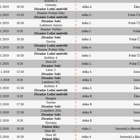
Kolibris 6
2
Germany
5
.1.2019
10:50
dráha A
Žáko
Zbraslav Lední medvědi
2
Zbraslav Polární lišky
1
.1.2019
13:20
dráha 3.
Pohár ČS
Zbraslav Lední medvědi
7
Zbraslav Sobi
3
.1.2019
10:50
dráha 1.
Pohár ČS
Ledoborci Juniors
6
Zbraslav Tučňáci
0
.1.2019
8:20
dráha 2.
Pohár
Zbraslav Lední medvědi
7
Zbraslav Sobi
3
.1.2019
19:20
dráha 3.
Pohár Č
Savona
6
Zbraslav Lední medvědi
5
.1.2019
16:50
dráha 4.
Pohár
Zbraslav Polární lišky
2
Zbraslav Lední medvědi
8
.1.2019
10:50
dráha 1.
Pohár ČS
Kolibris 4
2
Dion DJ
2
.1.2019
8:20
dráha 2.
Pohár Č
Zbraslav Sobi
9
Liboc 2
9
11.2018
13:50
dráha A
Juni
Zbraslav Sobi
8
Zbraslav Sobi
6
11.2018
8:20
dráha A
Juni
Ledoborci NG
9
Kolibris 4
2
11.2018
15:50
dráha A
Žáko
Zbraslav Lední medvědi
9
Zbraslav Lední medvědi
1
11.2018
8:20
dráha B
Žáko
Hungary
0
Savona
6
11.2018
17:50
dráha B
Juni
Zbraslav Sobi
5
Loupežníci Jičín
6
11.2018
12:50
dráha B
Juni
Zbraslav Sobi
5
Zbraslav Sobi
1
11.2018
8:20
dráha B
Juni
Slovenia
7
Polární lišky
2
.5.2018
16:20
dráha 1.
Juniorská a žákovsk
Dion HJ
10
Dion HJ
8
.5.2018
10:50
dráha 4.
Juniorská a žák
Polární lišky
4