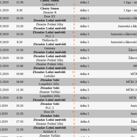
Cherry Stones
7
11.2019
15:30
dráha 2.
1.liga – m
Ledoborci 7
6
Cherry Stones
6
11.2019
8:30
dráha 1.
1.liga – m
Zbraslav R
7
Dion XY
6
.9.2019
16:50
dráha 2.
Juniorská a žák
Zbraslav Lední medvědi
5
Zbraslav Polární lišky
8
.9.2019
13:20
dráha 1.
Juniorská a žák
Zbraslav Lední medvědi
9
Zbraslav Lední medvědi
10
.9.2019
10:50
dráha 3.
Juniorská a žákovská
PLC 2
0
Třešňovka D
0
.9.2019
8:20
dráha 2.
Juniorská a žákovská
Zbraslav Lední medvědi
1
Germany
6
.5.2019
15:50
dráha 3.
Žákovs
Zbraslav Lední medvědi
3
Zbraslav Lední medvědi
1
.5.2019
10:50
dráha 3.
Žákovs
Zbraslav Polární lišky
8
Zbraslav Polární lišky
4
.5.2019
15:00
dráha 1.
MČ
Zbraslav Lední medvědi
3
Zbraslav Lední medvědi
14
.5.2019
10:00
dráha 4.
MČR 
Ledožáci
0
Zbraslav Sobi
1
.5.2019
18:00
dráha 1.
MČRJ 201
Loupežníci Jičín
13
Zbraslav Sobi
8
.5.2019
11:30
dráha 3.
MČRJ 201
Zbraslav Tučňáci
4
Loupežníci Jičín
0
.5.2019
8:30
dráha 1.
MČR ž
Zbraslav Lední medvědi
12
Zbraslav Sobi
7
4.2019
19:20
dráha 3.
Juni
PLC 2
8
Dion DJ
10
4.2019
12:20
dráha 2.
Juni
Zbraslav Sobi
1
Zbraslav Lední medvědi
6
4.2019
17:50
dráha A
Žáko
Zbraslav Polární lišky
8
Zbraslav Lední medvědi
4
4.2019
12:50
dráha A
Žáko
Kolibris 4
2
Zbraslav Tučňáci
5