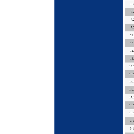
8.
8.
7.
7.
12
12
11
11
15.
15.
14.
14.
17.
16.
16.
3.
3.