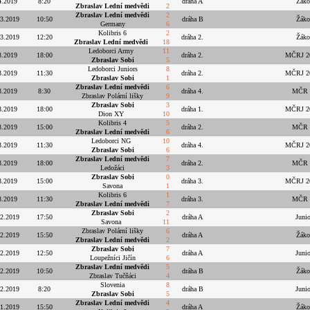
4.2019
8:20
dráha A
Žáko
Zbraslav Lední medvědi
2
Zbraslav Lední medvědi
2
.3.2019
10:50
dráha B
Žáko
Germany
6
Kolibris 6
2
.3.2019
12:20
dráha 2.
Žáko
Zbraslav Lední medvědi
18
Ledoborci Army
11
3.2019
18:00
dráha 2.
MČRJ 201
Zbraslav Sobi
5
Ledoborci Juniors
8
3.2019
11:30
dráha 2.
MČRJ 201
Zbraslav Sobi
1
Zbraslav Lední medvědi
6
3.2019
8:30
dráha 4.
MČR ž
Zbraslav Polární lišky
9
Zbraslav Sobi
3
3.2019
18:00
dráha 1.
MČRJ 201
Dion XY
10
Kolibris 4
5
3.2019
15:00
dráha 2.
MČR ž
Zbraslav Lední medvědi
6
Ledoborci NG
10
3.2019
11:30
dráha 4.
MČRJ 201
Zbraslav Sobi
6
Zbraslav Lední medvědi
7
3.2019
18:00
dráha 2.
MČR ž
Ledožáci
3
Zbraslav Sobi
0
3.2019
15:00
dráha 3.
MČRJ 201
Savona
1
Kolibris 6
1
3.2019
11:30
dráha 3.
MČR ž
Zbraslav Lední medvědi
7
Zbraslav Sobi
2
.2.2019
17:50
dráha A
Juni
Savona
11
Zbraslav Polární lišky
6
.2.2019
15:50
dráha A
Žáko
Zbraslav Lední medvědi
2
Zbraslav Sobi
7
.2.2019
12:50
dráha A
Juni
Loupežníci Jičín
6
Zbraslav Lední medvědi
5
.2.2019
10:50
dráha B
Žáko
Zbraslav Tučňáci
4
Slovenia
8
.2.2019
8:20
dráha B
Juni
Zbraslav Sobi
5
Zbraslav Lední medvědi
4
.1.2019
15:50
dráha A
Žáko