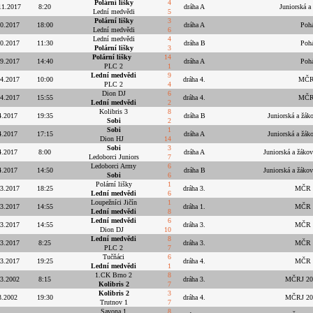
Polární lišky
4
11.2017
8:20
dráha A
Juniorská a 
Lední medvědi
5
Polární lišky
3
10.2017
18:00
dráha A
Pohá
Lední medvědi
6
Lední medvědi
4
10.2017
11:30
dráha B
Pohá
Polární lišky
3
Polární lišky
14
.9.2017
14:40
dráha A
Pohá
PLC 2
1
Lední medvědi
9
.4.2017
10:00
dráha 4.
MČR 
PLC 2
4
Dion DJ
6
.4.2017
15:55
dráha 4.
MČR 
Lední medvědi
2
Kolibris 3
8
4.2017
19:35
dráha B
Juniorská a žáko
Sobi
2
Sobi
1
4.2017
17:15
dráha A
Juniorská a žáko
Dion HJ
14
Sobi
3
4.2017
8:00
dráha A
Juniorská a žákov
Ledoborci Juniors
7
Ledoborci Army
6
4.2017
14:50
dráha B
Juniorská a žákov
Sobi
6
Polární lišky
1
.3.2017
18:25
dráha 3.
MČR ž
Lední medvědi
6
Loupežníci Jičín
1
.3.2017
14:55
dráha 1.
MČR ž
Lední medvědi
8
Lední medvědi
6
.3.2017
14:55
dráha 3.
MČR ž
Dion DJ
10
Lední medvědi
8
.3.2017
8:25
dráha 3.
MČR ž
PLC 2
7
Tučňáci
6
.3.2017
19:25
dráha 4.
MČR ž
Lední medvědi
1
1.CK Brno 2
8
.3.2002
8:15
dráha 3.
MČRJ 2002
Kolibris 2
7
Kolibris 2
3
3.2002
19:30
dráha 4.
MČRJ 2002
Trutnov 1
7
Savona 1
8