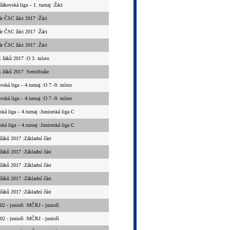
žákovská liga – 1. turnaj :Žáci
r ČSC žáci 2017 :Žáci
r ČSC žáci 2017 :Žáci
r ČSC žáci 2017 :Žáci
žáků 2017 :O 3. místo
žáků 2017 :Semifinále
vská liga – 4.turnaj :O 7.-9. místo
vská liga – 4.turnaj :O 7.-9. místo
ská liga – 4.turnaj :Juniorská liga C
ská liga – 4.turnaj :Juniorská liga C
áků 2017 :Základní část
áků 2017 :Základní část
áků 2017 :Základní část
áků 2017 :Základní část
áků 2017 :Základní část
 - junioři :MČRJ - junioři
 - junioři :MČRJ - junioři