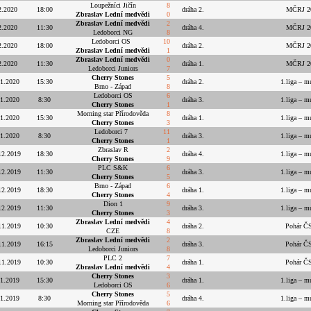
Loupežníci Jičín
8
2.2020
18:00
dráha 2.
MČRJ 202
Zbraslav Lední medvědi
0
Zbraslav Lední medvědi
2
2.2020
11:30
dráha 4.
MČRJ 202
Ledoborci NG
8
Ledoborci OS
10
2.2020
18:00
dráha 2.
MČRJ 202
Zbraslav Lední medvědi
1
Zbraslav Lední medvědi
0
2.2020
11:30
dráha 1.
MČRJ 202
Ledoborci Juniors
7
Cherry Stones
5
.1.2020
15:30
dráha 2.
1.liga – m
Brno - Západ
8
Ledoborci OS
6
.1.2020
8:30
dráha 3.
1.liga – m
Cherry Stones
1
Morning star Přírodověda
8
.1.2020
15:30
dráha 1.
1.liga – m
Cherry Stones
3
Ledoborci 7
11
.1.2020
8:30
dráha 3.
1.liga – m
Cherry Stones
1
Zbraslav R
2
12.2019
18:30
dráha 4.
1.liga – m
Cherry Stones
9
PLC S&K
6
12.2019
11:30
dráha 3.
1.liga – m
Cherry Stones
5
Brno - Západ
6
12.2019
18:30
dráha 1.
1.liga – m
Cherry Stones
4
Dion 1
9
12.2019
11:30
dráha 3.
1.liga – m
Cherry Stones
3
Zbraslav Lední medvědi
4
11.2019
10:30
dráha 2.
Pohár ČS
CZE
8
Zbraslav Lední medvědi
2
11.2019
16:15
dráha 3.
Pohár ČS
Ledoborci Juniors
8
PLC 2
7
11.2019
10:30
dráha 1.
Pohár ČS
Zbraslav Lední medvědi
4
Cherry Stones
3
11.2019
15:30
dráha 1.
1.liga – m
Ledoborci OS
6
Cherry Stones
5
11.2019
8:30
dráha 4.
1.liga – m
Morning star Přírodověda
6