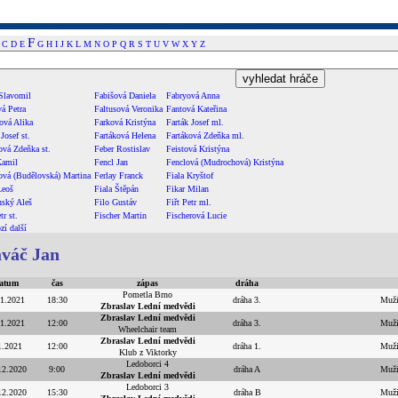
F
C
D
E
G
H
I
J
K
L
M
N
O
P
Q
R
S
T
U
V
W
X
Y
Z
Slavomil
Fabišová Daniela
Fabryová Anna
vá Petra
Faltusová Veronika
Fantová Kateřina
ová Alika
Farková Kristýna
Farták Josef ml.
Josef st.
Fartáková Helena
Fartáková Zdeňka ml.
ová Zdeňka st.
Feber Rostislav
Feistová Kristýna
Kamil
Fencl Jan
Fenclová (Mudrochová) Kristýna
vá (Budělovská) Martina
Ferlay Franck
Fiala Kryštof
Leoš
Fiala Štěpán
Fikar Milan
nský Aleš
Filo Gustáv
Fiřt Petr ml.
tr st.
Fischer Martin
Fischerová Lucie
zí
další
váč Jan
atum
čas
zápas
dráha
Pometla Brno
.1.2021
18:30
dráha 3.
Muži
Zbraslav Lední medvědi
Zbraslav Lední medvědi
.1.2021
12:00
dráha 3.
Muži
Wheelchair team
Zbraslav Lední medvědi
1.2021
12:00
dráha 1.
Muži
Klub z Viktorky
Ledoborci 4
12.2020
9:00
dráha A
Muži
Zbraslav Lední medvědi
Ledoborci 3
12.2020
15:30
dráha B
Muži