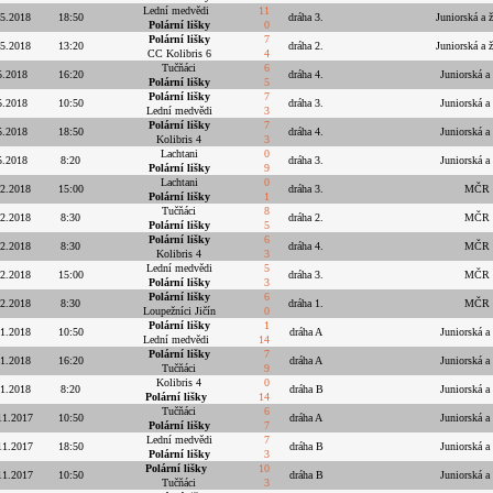
Lední medvědi
11
.5.2018
18:50
dráha 3.
Juniorská a ž
Polární lišky
0
Polární lišky
7
.5.2018
13:20
dráha 2.
Juniorská a ž
CC Kolibris 6
4
Tučňáci
6
5.2018
16:20
dráha 4.
Juniorská a 
Polární lišky
5
Polární lišky
7
5.2018
10:50
dráha 3.
Juniorská a 
Lední medvědi
3
Polární lišky
7
5.2018
18:50
dráha 4.
Juniorská a 
Kolibris 4
3
Lachtani
0
5.2018
8:20
dráha 3.
Juniorská a 
Polární lišky
9
Lachtani
0
.2.2018
15:00
dráha 3.
MČR ž
Polární lišky
1
Tučňáci
8
.2.2018
8:30
dráha 2.
MČR ž
Polární lišky
5
Polární lišky
6
.2.2018
8:30
dráha 4.
MČR ž
Kolibris 4
3
Lední medvědi
5
.2.2018
15:00
dráha 3.
MČR ž
Polární lišky
3
Polární lišky
6
.2.2018
8:30
dráha 1.
MČR ž
Loupežníci Jičín
0
Polární lišky
1
.1.2018
10:50
dráha A
Juniorská a 
Lední medvědi
14
Polární lišky
7
.1.2018
16:20
dráha A
Juniorská a 
Tučňáci
9
Kolibris 4
0
.1.2018
8:20
dráha B
Juniorská a 
Polární lišky
14
Tučňáci
6
11.2017
10:50
dráha A
Juniorská a 
Polární lišky
7
Lední medvědi
7
11.2017
18:50
dráha B
Juniorská a 
Polární lišky
3
Polární lišky
10
11.2017
10:50
dráha B
Juniorská a 
Tučňáci
3