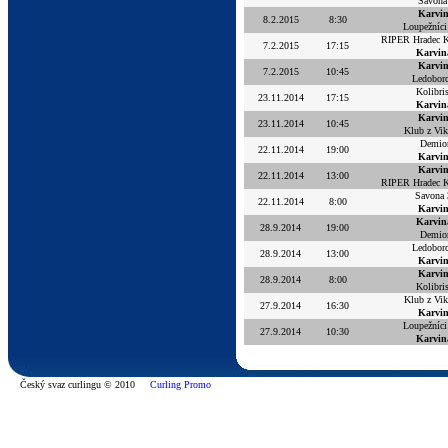
Savona
Karvi
8.2.2015
8:30
Loupežníci
RIPER Hradec 
7.2.2015
17:15
Karvin
Karvi
7.2.2015
10:45
Ledoborc
Kolibri
23.11.2014
17:15
Karvin
Karvi
23.11.2014
10:45
Klub z Vik
Demio
22.11.2014
19:00
Karvi
Karvi
22.11.2014
13:00
RIPER Hradec 
Savona 
22.11.2014
8:00
Karvi
Karvin
28.9.2014
19:00
Demio
Ledoborc
28.9.2014
13:00
Karvi
Karvi
28.9.2014
8:00
Kolibri
Klub z Vik
27.9.2014
16:30
Karvi
Loupežníci
27.9.2014
10:30
Karvin
Český svaz curlingu © 2010
Curling Promo