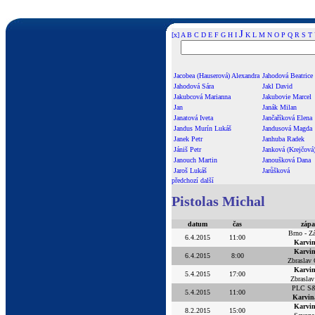
J
[x]
A
B
C
D
E
F
G
H
I
K
L
M
N
O
P
Q
R
S
T
Jacobea (Hauserová) Alexandra
Jahodová Beatrice
Jahodová Sára
Jakl David
Jakubcová Marianna
Jakubovie Marcel
Jan
Janák Milan
Janatová Iveta
Jančaříková Elena
Jandus Murín Lukáš
Jandusová Magda
Janek Petr
Janhuba Radek
Jániš Petr
Janková (Krejčov
Janouch Martin
Janoušková Dana
Jaroš Lukáš
Jarůšková
předchozí
další
Pistolas Michal
datum
čas
zápa
Brno - Z
6.4.2015
11:00
Karvi
Karvi
6.4.2015
8:00
Zbraslav
Karvi
5.4.2015
17:00
Zbrasla
PLC S
5.4.2015
11:00
Karvin
Karvi
8.2.2015
15:00