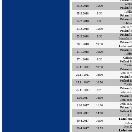
Polární l
Lachta
25.2.2018
15:00
Polární l
Tučňác
25.2.2018
8:30
Polární l
Polární l
24.2.2018
8:30
Kolibri
Lední me
23.2.2018
15:00
Polární l
Polární l
23.2.2018
8:30
Loupežníci
Polární l
28.1.2018
10:50
Lední med
Polární l
27.1.2018
16:20
Tučňác
Kolibri
27.1.2018
8:20
Polární l
Tučňác
26.11.2017
10:50
Polární l
Lední me
25.11.2017
18:50
Polární l
Polární l
25.11.2017
10:50
Tučňác
Polární l
25.11.2017
8:20
Lední me
Polární l
1.10.2017
18:00
Lední me
Lední me
1.10.2017
11:30
Polární l
Polární l
30.9.2017
14:40
PLC 
Lední me
30.4.2017
10:00
PLC 
Dion 
29.4.2017
15:55
Lední me