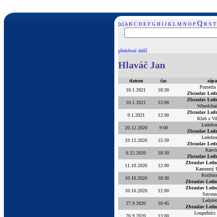
Q
[x]
A
B
C
D
E
F
G
H
I
J
K
L
M
N
O
P
R
S
T
předchozí
další
Hlaváč Jan
datum
čas
zápa
Pometla
10.1.2021
18:30
Zbraslav Led
Zbraslav Led
10.1.2021
12:00
Wheelchai
Zbraslav Led
9.1.2021
12:00
Klub z Vi
Ledobor
20.12.2020
9:00
Zbraslav Led
Ledobor
19.12.2020
15:30
Zbraslav Led
Karvi
6.12.2020
18:30
Zbraslav Led
Zbraslav Ledn
11.10.2020
12:00
Kamenný 
Kolibri
10.10.2020
18:30
Zbraslav Ledn
Zbraslav Ledn
10.10.2020
12:00
Savona
Ledolet
27.9.2020
10:45
Zbraslav Ledn
Loupežníci 
26.9.2020
13:00