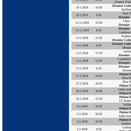
Zbraslav Polá
Zbraslav Ledn
19.1.2019
10:50
Kolibri
Dion 
19.1.2019
8:20
Zbraslav
Liboc 
11.11.2018
13:50
Zbraslav
Zbraslav
11.11.2018
8:20
Ledoborc
Kolibri
4.11.2018
15:50
Zbraslav Ledn
Zbraslav Ledn
4.11.2018
8:20
Hunga
Savon
3.11.2018
17:50
Zbraslav
Loupežníci
3.11.2018
12:50
Zbraslav
Zbraslav
3.11.2018
8:20
Sloven
Polární l
27.5.2018
16:20
Dion H
Dion 
27.5.2018
10:50
Polární l
Lední med
26.5.2018
18:50
Polární l
Polární l
26.5.2018
13:20
CC Kolibr
Tučňác
6.5.2018
16:20
Polární l
Polární l
6.5.2018
10:50
Lední me
Polární l
5.5.2018
18:50
Kolibri
Lachta
5.5.2018
8:20