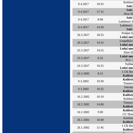
Kolibri
9.4.2017
19:35
Sobi
Sobi
9.4.2017
17:15
Dion H
Sobi
9.4.2017
8:00
Ledoborci J
Ledoborci
8.4.2017
14:50
Sobi
Polární l
26.3.2017
18:25
Lední me
Loupežníci
26.3.2017
14:55
Lední me
Lední me
25.3.2017
14:55
Dion D
Lední me
25.3.2017
8:25
PLC 
Tučňác
24.3.2017
19:25
Lední me
1.CK Br
10.3.2002
8:15
Kolibri
Kolibri
9.3.2002
19:30
Trutnov
Savona
9.3.2002
10:25
Kolibri
Kolibri
16.2.2002
16:10
Kolibri
Trutnov
16.2.2002
14:00
Kolibri
Kolibri
16.2.2002
9:00
CC Dio
Kolibri
26.1.2002
16:00
Kolibri
1.CK Br
26.1.2002
11:45
Kolibri