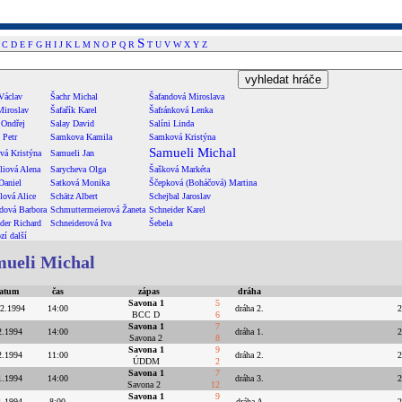
S
C
D
E
F
G
H
I
J
K
L
M
N
O
P
Q
R
T
U
V
W
X
Y
Z
Václav
Šachr Michal
Šafandová Miroslava
Miroslav
Šafařík Karel
Šafránková Lenka
 Ondřej
Salay David
Salíni Linda
 Petr
Samkova Kamila
Samková Kristýna
Samueli Michal
vá Kristýna
Samueli Jan
iová Alena
Sarycheva Olga
Šašková Markéta
Daniel
Satková Monika
Ščepková (Boháčová) Martina
lová Alice
Schätz Albert
Schejbal Jaroslav
dová Barbora
Schmuttermeierová Žaneta
Schneider Karel
der Richard
Schneiderová Iva
Šebela
zí
další
ueli Michal
atum
čas
zápas
dráha
Savona 1
5
.2.1994
14:00
dráha 2.
2
BCC D
6
Savona 1
7
2.1994
14:00
dráha 1.
2
Savona 2
8
Savona 1
9
2.1994
11:00
dráha 2.
2
ÚDDM
2
Savona 1
7
1.1994
14:00
dráha 3.
2
Savona 2
12
Savona 1
9
1.1994
8:00
dráha A
2