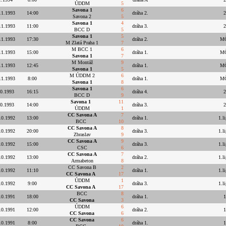
ÚDDM
5
Savona 1
6
11.1993
14:00
dráha 2.
2
Savona 2
5
Savona 1
4
11.1993
11:00
dráha 3.
2
BCC D
5
Savona 1
5
11.1993
17:30
dráha 2.
MČ
M Zlatá Praha 1
7
M BCC 1
6
11.1993
15:00
dráha 1.
MČ
Savona 1
7
M Montáž
9
11.1993
12:45
dráha 1.
MČ
Savona 1
5
M ÚDDM 2
6
11.1993
8:00
dráha 1.
MČ
Savona 1
8
Savona 1
6
10.1993
16:15
dráha 4.
2
BCC D
9
Savona 1
11
10.1993
14:00
dráha 3.
2
ÚDDM
1
CC Savona A
7
10.1992
13:00
dráha 1.
1.l
BCC
10
CC Savona A
8
10.1992
20:00
dráha 3.
1.l
Zbraslav
9
CC Savona A
9
10.1992
15:00
dráha 3.
1.l
CSC
6
CC Savona A
7
10.1992
13:00
dráha 2.
1.l
Armabeton
8
CC Savona B
2
10.1992
11:10
dráha 1.
1.l
CC Savona A
17
ÚDDM
1
10.1992
9:00
dráha 3.
1.l
CC Savona A
17
BCC
8
10.1991
18:00
dráha 1.
1
CC Savona
3
ÚDDM
6
10.1991
12:00
dráha 2.
1
CC Savona
6
CC Savona
6
10.1991
8:00
dráha 1.
1