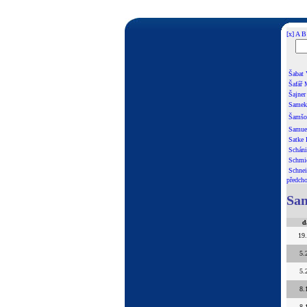
[x]
A
B
Šabat 
Šafář 
Šajner
Samek
Šamšo
Samuel
Satke 
Scháni
Schmi
Schnei
předcho
Sam
d
19
5.
5.
8.
8.