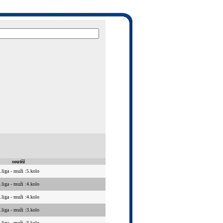
soutěž
.liga - muži :5.kolo
.liga - muži :4.kolo
.liga - muži :4.kolo
.liga - muži :3.kolo
.liga - muži :3.kolo